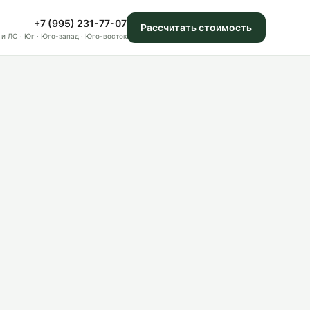
+7 (995) 231-77-07
Рассчитать стоимость
 и ЛО · Юг · Юго-запад · Юго-восток