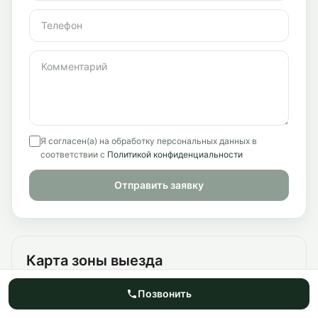
Я согласен(а) на обработку персональных данных в
соответствии с
Политикой конфиденциальности
Отправить заявку
Карта зоны выезда
Работаем по Санкт-Петербургу и Ленинградской
Позвонить
области, с приоритетным выездом в южные районы
города и ближайшие направления по ЛО. На этапе